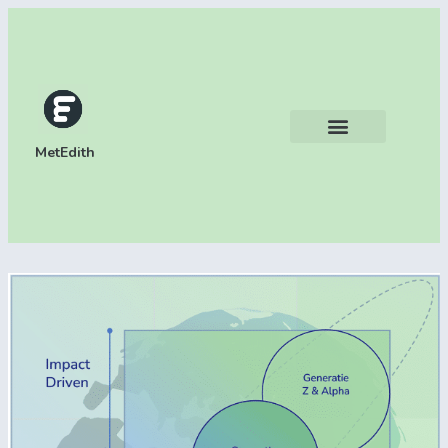
MetEdith