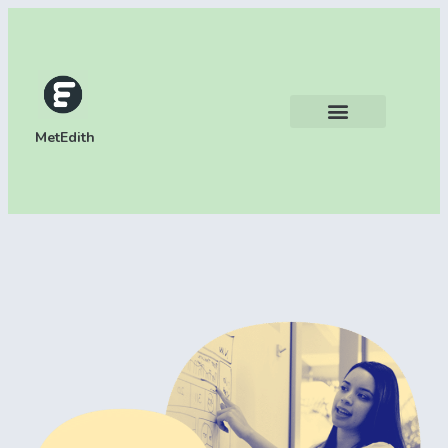
MetEdith